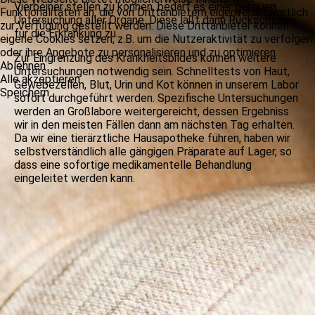
Vierbeiner stellen zu können, bedarf es einer genauen
Funktionalitäten an, die von Drittanbietern eigenverantwortlich
Untersuchung aller Organe. Diese läßt dann Rückschlüsse
zur Verfügung gestellt werden. Diese Drittanbieter können
für die Erkrankung zu.
eigene Cookies setzen, z.B. um die Nutzeraktivität zu verfolgen
oder ihre Angebote zu personalisieren und zu optimieren.
Zur Eingrenzung des Krankheitsbildes können weitere
Ablehnen
Untersuchungen notwendig sein. Schnelltests von Haut,
Alle akzeptieren
Gewebezellen, Blut, Urin und Kot können in unserem Labor
Speichern
sofort durchgeführt werden. Spezifische Untersuchungen
werden an Großlabore weitergereicht, dessen Ergebniss
wir in den meisten Fällen dann am nächsten Tag erhalten.
Da wir eine tierärztliche Hausapotheke führen, haben wir
selbstverständlich alle gängigen Präparate auf Lager, so
dass eine sofortige medikamentelle Behandlung
eingeleitet werden kann.