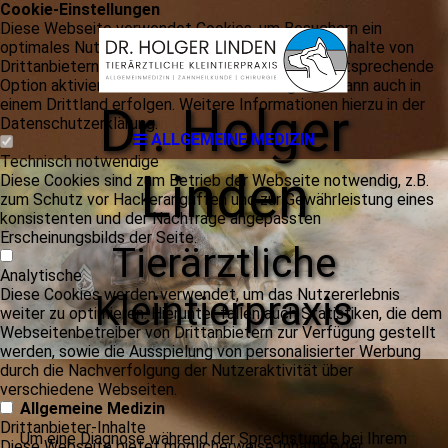
Cookie-Einstellungen
Diese Webseite verwendet Cookies, um Besuchern ein
optimales Nutzererlebnis zu bieten. Bestimmte Inhalte von
Drittanbietern werden nur angezeigt, wenn die entsprechende
Option aktiviert ist. Die Datenverarbeitung kann dann auch in
einem Drittland erfolgen. Weitere Informationen hierzu in der
Dr. Holger
Datenschutzerklärung.
ALLGEMEINE MEDIZIN
Technisch notwendige
Linden
Diese Cookies sind zum Betrieb der Webseite notwendig, z.B.
zum Schutz vor Hackerangriffen und zur Gewährleistung eines
konsistenten und der Nachfrage angepassten
Erscheinungsbilds der Seite.
Tierärztliche
Analytische
Diese Cookies werden verwendet, um das Nutzererlebnis
Kleintierpraxis
weiter zu optimieren. Hierunter fallen auch Statistiken, die dem
Webseitenbetreiber von Drittanbietern zur Verfügung gestellt
werden, sowie die Ausspielung von personalisierter Werbung
durch die Nachverfolgung der Nutzeraktivität über
verschiedene Webseiten.
Allgemeine Medizin
Drittanbieter-Inhalte
Um eine Diagnose während der Sprechstunde bei Ihrem
Diese Webseite bietet möglicherweise Inhalte oder